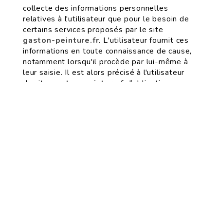
collecte des informations personnelles
relatives à l'utilisateur que pour le besoin de
certains services proposés par le site
gaston-peinture.fr
. L'utilisateur fournit ces
informations en toute connaissance de cause,
notamment lorsqu'il procède par lui-même à
leur saisie. Il est alors précisé à l'utilisateur
du site
gaston-peinture.fr
l’obligation ou
non de fournir ces informations.
Conformément aux dispositions des articles
38 et suivants de la loi 78-17 du 6 janvier
1978 relative à l’informatique, aux fichiers et
aux libertés, tout utilisateur dispose d’un
droit d’accès, de rectification et d’opposition
aux données personnelles le concernant, en
effectuant sa demande écrite et signée,
accompagnée d’une copie du titre d’identité
avec signature du titulaire de la pièce, en
précisant l’adresse à laquelle la réponse doit