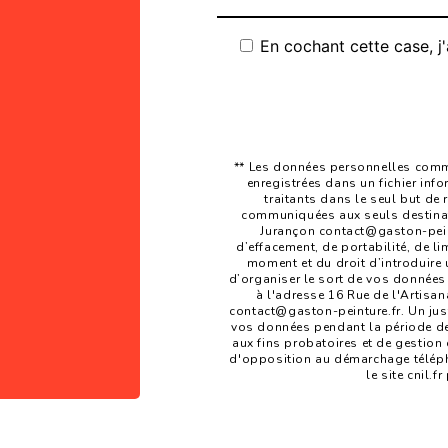
En cochant cette case, j'
** Les données personnelles commu
enregistrées dans un fichier inf
traitants dans le seul but de
communiquées aux seuls destinata
Jurançon contact@gaston-peintu
d’effacement, de portabilité, de li
moment et du droit d’introduire 
d’organiser le sort de vos données
à l'adresse 16 Rue de l'Artisan
contact@gaston-peinture.fr. Un jus
vos données pendant la période de 
aux fins probatoires et de gestion d
d'opposition au démarchage téléph
le site cnil.