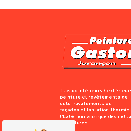
Travaux
intérieurs / extérieur
peinture
et
revêtements de
sols
,
ravalements de
façades
et
Isolation thermiq
l'Extérieur
ainsi que des
nett
de toitures