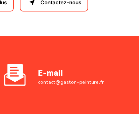
lus
Contactez-nous
E-mail
contact@gaston-peinture.fr