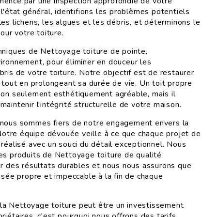
mence par une inspection approfondie de votre
l'état général, identifions les problèmes potentiels
es lichens, les algues et les débris, et déterminons le
our votre toiture.
hniques de Nettoyage toiture de pointe,
ironnement, pour éliminer en douceur les
ris de votre toiture. Notre objectif est de restaurer
 tout en prolongeant sa durée de vie. Un toit propre
non seulement esthétiquement agréable, mais il
aintenir l'intégrité structurelle de votre maison.
 nous sommes fiers de notre engagement envers la
. Notre équipe dévouée veille à ce que chaque projet de
 réalisé avec un souci du détail exceptionnel. Nous
es produits de Nettoyage toiture de qualité
ir des résultats durables et nous nous assurons que
ssée propre et impeccable à la fin de chaque
a Nettoyage toiture peut être un investissement
riétaires, c'est pourquoi nous offrons des tarifs