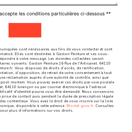
accepte les conditions particulières ci-dessous **
Envoyer
niquées sont nécessaires aux fins de vous contacter et sont
ormatisé. Elles sont destinées à Gaston Peinture et ses sous-
 répondre à votre message. Les données collectées seront
ires suivants: Gaston Peinture 16 Rue de l'Artisanat, 64110
re.fr. Vous disposez de droits d’accès, de rectification,
mitation, d’opposition, de retrait de votre consentement à tout
une réclamation auprès d’une autorité de contrôle, ainsi que
 post-mortem. Vous pouvez exercer ces droits par voie postale
at, 64110 Jurançon ou par courrier électronique à l'adresse
tificatif d'identité pourra vous être demandé. Nous conservons
prise de contact puis pendant la durée de prescription légale
es contentieux. Vous avez le droit de vous inscrire sur la liste
onique, disponible à cette adresse:
Bloctel.gouv.fr
. Consultez
fr pour plus d’informations sur vos droits.