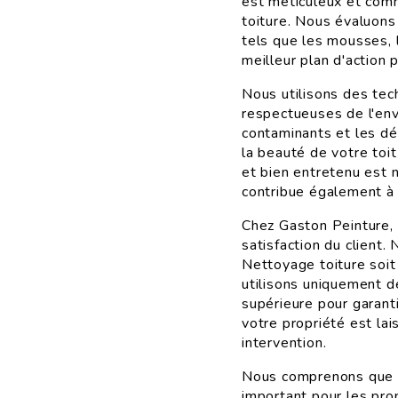
est méticuleux et com
toiture. Nous évaluons 
tels que les mousses, l
meilleur plan d'action p
Nous utilisons des tec
respectueuses de l'env
contaminants et les déb
la beauté de votre toit
et bien entretenu est 
contribue également à m
Chez Gaston Peinture,
satisfaction du client
Nettoyage toiture soit
utilisons uniquement d
supérieure pour garant
votre propriété est lai
intervention.
Nous comprenons que l
important pour les prop