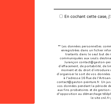
En cochant cette case, j'
** Les données personnelles commu
enregistrées dans un fichier inf
traitants dans le seul but de
communiquées aux seuls destinata
Jurançon contact@gaston-peintu
d’effacement, de portabilité, de li
moment et du droit d’introduire 
d’organiser le sort de vos données
à l'adresse 16 Rue de l'Artisan
contact@gaston-peinture.fr. Un jus
vos données pendant la période de 
aux fins probatoires et de gestion d
d'opposition au démarchage téléph
le site cnil.