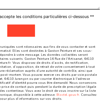
accepte les conditions particulières ci-dessous **
Envoyer
niquées sont nécessaires aux fins de vous contacter et sont
ormatisé. Elles sont destinées à Gaston Peinture et ses sous-
 répondre à votre message. Les données collectées seront
ires suivants: Gaston Peinture 16 Rue de l'Artisanat, 64110
re.fr. Vous disposez de droits d’accès, de rectification,
mitation, d’opposition, de retrait de votre consentement à tout
une réclamation auprès d’une autorité de contrôle, ainsi que
 post-mortem. Vous pouvez exercer ces droits par voie postale
at, 64110 Jurançon ou par courrier électronique à l'adresse
tificatif d'identité pourra vous être demandé. Nous conservons
prise de contact puis pendant la durée de prescription légale
es contentieux. Vous avez le droit de vous inscrire sur la liste
onique, disponible à cette adresse:
Bloctel.gouv.fr
. Consultez
fr pour plus d’informations sur vos droits.