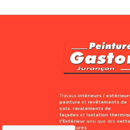
Travaux
intérieurs / extérieur
peinture
et
revêtements de
sols
,
ravalements de
façades
et
Isolation thermiq
l'Extérieur
ainsi que des
nett
de toitures