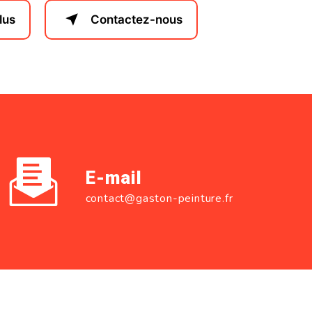
lus
Contactez-nous
E-mail
contact@gaston-peinture.fr