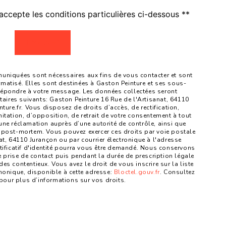
accepte les conditions particulières ci-dessous **
Envoyer
niquées sont nécessaires aux fins de vous contacter et sont
ormatisé. Elles sont destinées à Gaston Peinture et ses sous-
 répondre à votre message. Les données collectées seront
ires suivants: Gaston Peinture 16 Rue de l'Artisanat, 64110
re.fr. Vous disposez de droits d’accès, de rectification,
mitation, d’opposition, de retrait de votre consentement à tout
une réclamation auprès d’une autorité de contrôle, ainsi que
 post-mortem. Vous pouvez exercer ces droits par voie postale
at, 64110 Jurançon ou par courrier électronique à l'adresse
tificatif d'identité pourra vous être demandé. Nous conservons
prise de contact puis pendant la durée de prescription légale
es contentieux. Vous avez le droit de vous inscrire sur la liste
onique, disponible à cette adresse:
Bloctel.gouv.fr
. Consultez
fr pour plus d’informations sur vos droits.