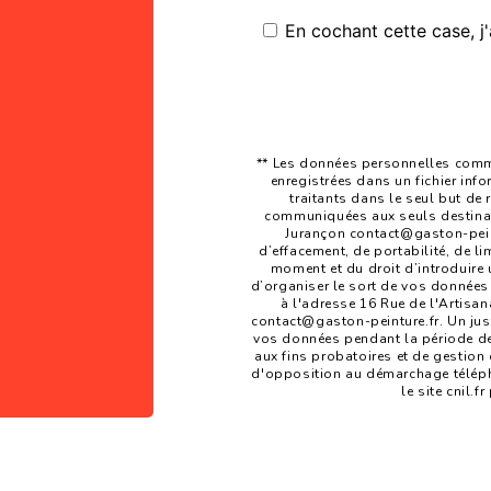
En cochant cette case, j'
** Les données personnelles commu
enregistrées dans un fichier inf
traitants dans le seul but de
communiquées aux seuls destinata
Jurançon contact@gaston-peintu
d’effacement, de portabilité, de li
moment et du droit d’introduire 
d’organiser le sort de vos données
à l'adresse 16 Rue de l'Artisan
contact@gaston-peinture.fr. Un jus
vos données pendant la période de 
aux fins probatoires et de gestion d
d'opposition au démarchage téléph
le site cnil.