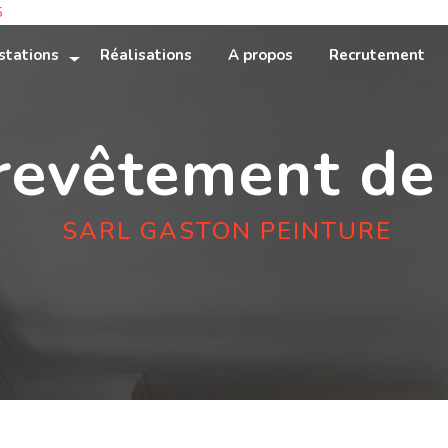
5
stations
Réalisations
A propos
Recrutement
revêtement de
SARL GASTON PEINTURE