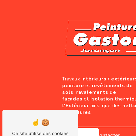
Travaux
intérieurs / extérieur
peinture
et
revêtements de
sols
,
ravalements de
façades
et
Isolation thermiq
l'Extérieur
ainsi que des
nett
de toitures
Ce site utilise des cookies
Nous contacter