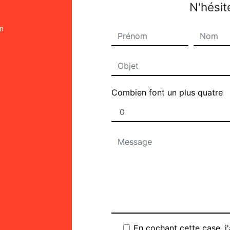
N'hésit
on
Combien font un plus quatre
En cochant cette case, j'