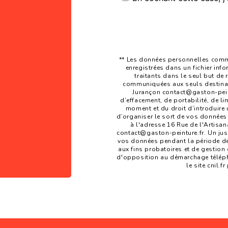
** Les données personnelles commu
enregistrées dans un fichier inf
traitants dans le seul but de
communiquées aux seuls destinata
Jurançon contact@gaston-peintu
d’effacement, de portabilité, de li
moment et du droit d’introduire 
d’organiser le sort de vos données
à l'adresse 16 Rue de l'Artisan
contact@gaston-peinture.fr. Un jus
vos données pendant la période de 
aux fins probatoires et de gestion d
d'opposition au démarchage téléph
le site cnil.