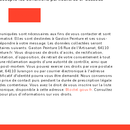
Envoyer
niquées sont nécessaires aux fins de vous contacter et sont
ormatisé. Elles sont destinées à Gaston Peinture et ses sous-
 répondre à votre message. Les données collectées seront
ires suivants: Gaston Peinture 16 Rue de l'Artisanat, 64110
re.fr. Vous disposez de droits d’accès, de rectification,
mitation, d’opposition, de retrait de votre consentement à tout
une réclamation auprès d’une autorité de contrôle, ainsi que
 post-mortem. Vous pouvez exercer ces droits par voie postale
at, 64110 Jurançon ou par courrier électronique à l'adresse
tificatif d'identité pourra vous être demandé. Nous conservons
prise de contact puis pendant la durée de prescription légale
es contentieux. Vous avez le droit de vous inscrire sur la liste
onique, disponible à cette adresse:
Bloctel.gouv.fr
. Consultez
fr pour plus d’informations sur vos droits.