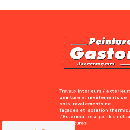
Travaux
intérieurs / extérieur
peinture
et
revêtements de
sols
,
ravalements de
façades
et
Isolation thermiq
l'Extérieur
ainsi que des
nett
de toitures