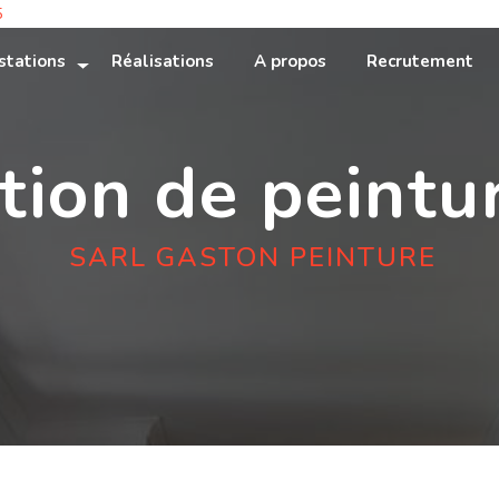
5
stations
Réalisations
A propos
Recrutement
tion de peintu
SARL GASTON PEINTURE