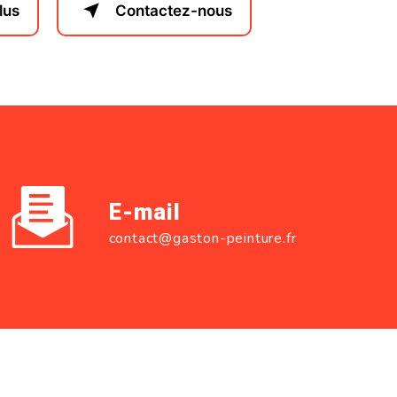
lus
Contactez-nous
E-mail
contact@gaston-peinture.fr