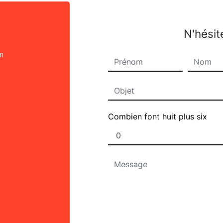
N'hésit
on
Combien font huit plus six