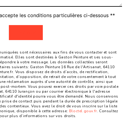
accepte les conditions particulières ci-dessous **
Envoyer
niquées sont nécessaires aux fins de vous contacter et sont
ormatisé. Elles sont destinées à Gaston Peinture et ses sous-
 répondre à votre message. Les données collectées seront
ires suivants: Gaston Peinture 16 Rue de l'Artisanat, 64110
re.fr. Vous disposez de droits d’accès, de rectification,
mitation, d’opposition, de retrait de votre consentement à tout
une réclamation auprès d’une autorité de contrôle, ainsi que
 post-mortem. Vous pouvez exercer ces droits par voie postale
at, 64110 Jurançon ou par courrier électronique à l'adresse
tificatif d'identité pourra vous être demandé. Nous conservons
prise de contact puis pendant la durée de prescription légale
es contentieux. Vous avez le droit de vous inscrire sur la liste
onique, disponible à cette adresse:
Bloctel.gouv.fr
. Consultez
fr pour plus d’informations sur vos droits.