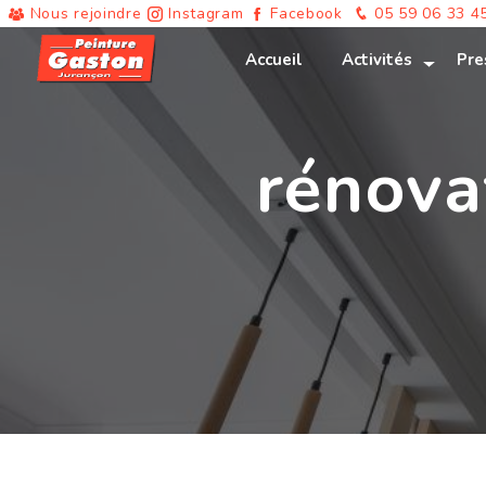
Panneau de gestion des cookies
Nous rejoindre
Instagram
Facebook
05 59 06 33 4
Accueil
Activités
Pre
rénova