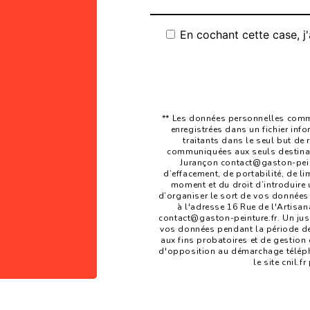
En cochant cette case, j'
** Les données personnelles commu
enregistrées dans un fichier inf
traitants dans le seul but de
communiquées aux seuls destinata
Jurançon contact@gaston-peintu
d’effacement, de portabilité, de li
moment et du droit d’introduire 
d’organiser le sort de vos données
à l'adresse 16 Rue de l'Artisan
contact@gaston-peinture.fr. Un jus
vos données pendant la période de 
aux fins probatoires et de gestion d
d'opposition au démarchage téléph
le site cnil.