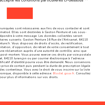
accepte les conditions particulières ci-dessous **
Envoyer
niquées sont nécessaires aux fins de vous contacter et sont
ormatisé. Elles sont destinées à Gaston Peinture et ses sous-
 répondre à votre message. Les données collectées seront
ires suivants: Gaston Peinture 16 Rue de l'Artisanat, 64110
re.fr. Vous disposez de droits d’accès, de rectification,
mitation, d’opposition, de retrait de votre consentement à tout
une réclamation auprès d’une autorité de contrôle, ainsi que
 post-mortem. Vous pouvez exercer ces droits par voie postale
at, 64110 Jurançon ou par courrier électronique à l'adresse
tificatif d'identité pourra vous être demandé. Nous conservons
prise de contact puis pendant la durée de prescription légale
es contentieux. Vous avez le droit de vous inscrire sur la liste
onique, disponible à cette adresse:
Bloctel.gouv.fr
. Consultez
fr pour plus d’informations sur vos droits.