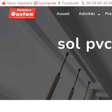
Panneau de gestion des cookies
Nous rejoindre
Instagram
Facebook
05 59 06 33 4
Accueil
Activités
Pre
sol pv