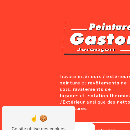
Travaux
intérieurs / extérieur
peinture
et
revêtements de
sols
,
ravalements de
façades
et
Isolation thermiq
l'Extérieur
ainsi que des
nett
de toitures
Ce site utilise des cookies