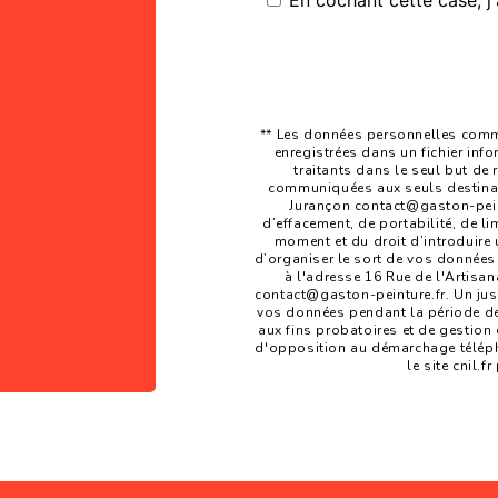
En cochant cette case, j'
** Les données personnelles commu
enregistrées dans un fichier inf
traitants dans le seul but de
communiquées aux seuls destinata
Jurançon contact@gaston-peintu
d’effacement, de portabilité, de li
moment et du droit d’introduire 
d’organiser le sort de vos données
à l'adresse 16 Rue de l'Artisan
contact@gaston-peinture.fr. Un jus
vos données pendant la période de 
aux fins probatoires et de gestion d
d'opposition au démarchage téléph
le site cnil.