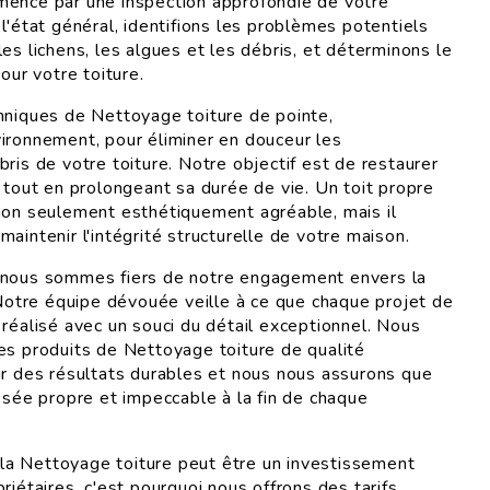
mence par une inspection approfondie de votre
l'état général, identifions les problèmes potentiels
es lichens, les algues et les débris, et déterminons le
our votre toiture.
hniques de Nettoyage toiture de pointe,
ironnement, pour éliminer en douceur les
ris de votre toiture. Notre objectif est de restaurer
 tout en prolongeant sa durée de vie. Un toit propre
non seulement esthétiquement agréable, mais il
aintenir l'intégrité structurelle de votre maison.
 nous sommes fiers de notre engagement envers la
. Notre équipe dévouée veille à ce que chaque projet de
 réalisé avec un souci du détail exceptionnel. Nous
es produits de Nettoyage toiture de qualité
ir des résultats durables et nous nous assurons que
ssée propre et impeccable à la fin de chaque
a Nettoyage toiture peut être un investissement
riétaires, c'est pourquoi nous offrons des tarifs