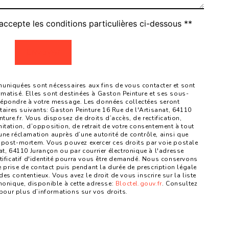
accepte les conditions particulières ci-dessous **
Envoyer
niquées sont nécessaires aux fins de vous contacter et sont
ormatisé. Elles sont destinées à Gaston Peinture et ses sous-
 répondre à votre message. Les données collectées seront
ires suivants: Gaston Peinture 16 Rue de l'Artisanat, 64110
re.fr. Vous disposez de droits d’accès, de rectification,
mitation, d’opposition, de retrait de votre consentement à tout
une réclamation auprès d’une autorité de contrôle, ainsi que
 post-mortem. Vous pouvez exercer ces droits par voie postale
at, 64110 Jurançon ou par courrier électronique à l'adresse
tificatif d'identité pourra vous être demandé. Nous conservons
prise de contact puis pendant la durée de prescription légale
es contentieux. Vous avez le droit de vous inscrire sur la liste
onique, disponible à cette adresse:
Bloctel.gouv.fr
. Consultez
fr pour plus d’informations sur vos droits.