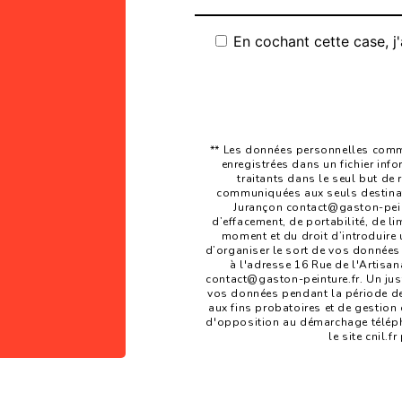
En cochant cette case, j'
** Les données personnelles commu
enregistrées dans un fichier inf
traitants dans le seul but de
communiquées aux seuls destinata
Jurançon contact@gaston-peintu
d’effacement, de portabilité, de li
moment et du droit d’introduire 
d’organiser le sort de vos données
à l'adresse 16 Rue de l'Artisan
contact@gaston-peinture.fr. Un jus
vos données pendant la période de 
aux fins probatoires et de gestion d
d'opposition au démarchage téléph
le site cnil.