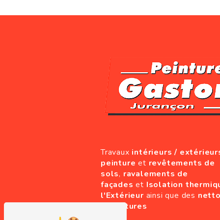
Travaux
intérieurs / extérieur
peinture
et
revêtements de
sols
,
ravalements de
façades
et
Isolation thermiq
l'Extérieur
ainsi que des
nett
de toitures