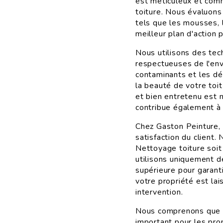
est méticuleux et com
toiture. Nous évaluons 
tels que les mousses, l
meilleur plan d'action p
Nous utilisons des tec
respectueuses de l'env
contaminants et les déb
la beauté de votre toit
et bien entretenu est 
contribue également à m
Chez Gaston Peinture,
satisfaction du client
Nettoyage toiture soit
utilisons uniquement d
supérieure pour garant
votre propriété est lai
intervention.
Nous comprenons que l
important pour les prop