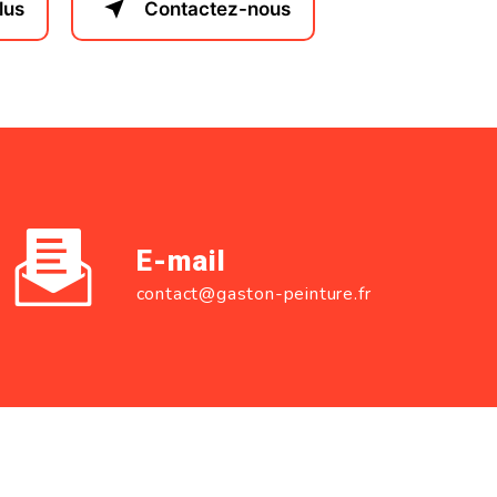
lus
Contactez-nous
E-mail
contact@gaston-peinture.fr