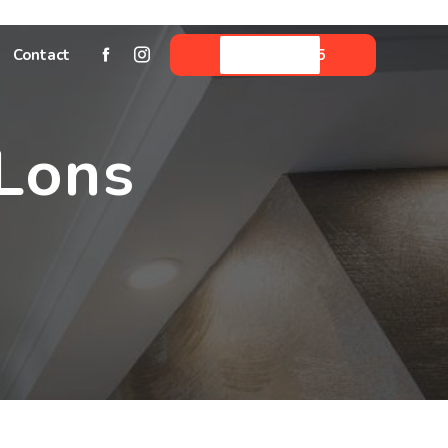
Contact
05 59 06 33 45
 Lons