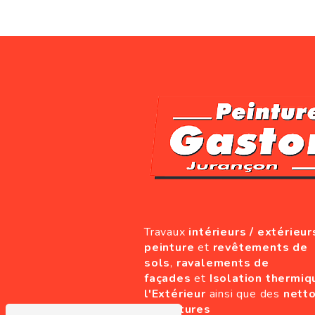
Travaux
intérieurs / extérieur
peinture
et
revêtements de
sols
,
ravalements de
façades
et
Isolation thermiq
l'Extérieur
ainsi que des
nett
de toitures