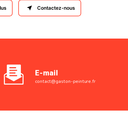
lus
Contactez-nous
E-mail
contact@gaston-peinture.fr