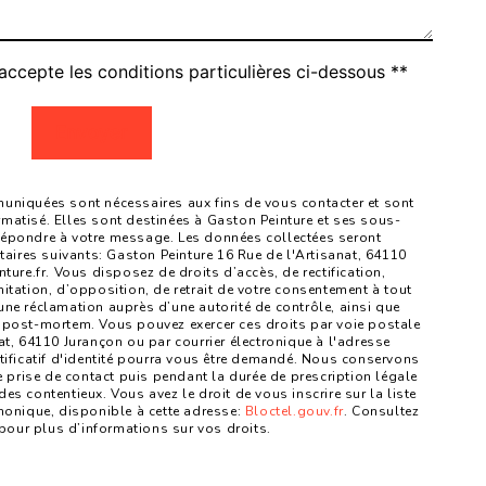
accepte les conditions particulières ci-dessous **
Envoyer
niquées sont nécessaires aux fins de vous contacter et sont
ormatisé. Elles sont destinées à Gaston Peinture et ses sous-
 répondre à votre message. Les données collectées seront
ires suivants: Gaston Peinture 16 Rue de l'Artisanat, 64110
re.fr. Vous disposez de droits d’accès, de rectification,
mitation, d’opposition, de retrait de votre consentement à tout
une réclamation auprès d’une autorité de contrôle, ainsi que
 post-mortem. Vous pouvez exercer ces droits par voie postale
at, 64110 Jurançon ou par courrier électronique à l'adresse
tificatif d'identité pourra vous être demandé. Nous conservons
prise de contact puis pendant la durée de prescription légale
es contentieux. Vous avez le droit de vous inscrire sur la liste
onique, disponible à cette adresse:
Bloctel.gouv.fr
. Consultez
fr pour plus d’informations sur vos droits.