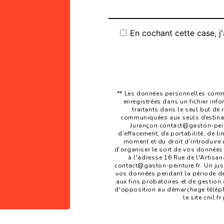
En cochant cette case, j'
** Les données personnelles commu
enregistrées dans un fichier inf
traitants dans le seul but de
communiquées aux seuls destinata
Jurançon contact@gaston-peintu
d’effacement, de portabilité, de li
moment et du droit d’introduire 
d’organiser le sort de vos données
à l'adresse 16 Rue de l'Artisan
contact@gaston-peinture.fr. Un jus
vos données pendant la période de 
aux fins probatoires et de gestion d
d'opposition au démarchage téléph
le site cnil.