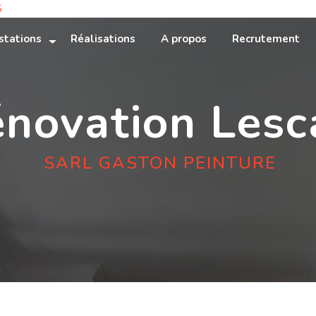
5
stations
Réalisations
A propos
Recrutement
énovation Lesc
SARL GASTON PEINTURE