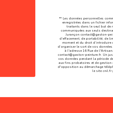
** Les données personnelles commu
enregistrées dans un fichier inf
traitants dans le seul but de
communiquées aux seuls destinata
Jurançon contact@gaston-peintu
d’effacement, de portabilité, de li
moment et du droit d’introduire 
d’organiser le sort de vos données
à l'adresse 16 Rue de l'Artisan
contact@gaston-peinture.fr. Un jus
vos données pendant la période de 
aux fins probatoires et de gestion d
d'opposition au démarchage téléph
le site cnil.