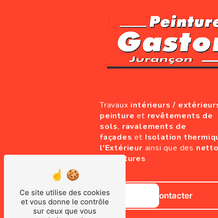
Travaux
intérieurs / extérieur
peinture
et
revêtements de
sols
,
ravalements de
façades
et
Isolation thermiq
l'Extérieur
ainsi que des
nett
de toitures
Ce site utilise des cookies
Nous contacter
et vous donne le contrôle
sur ceux que vous