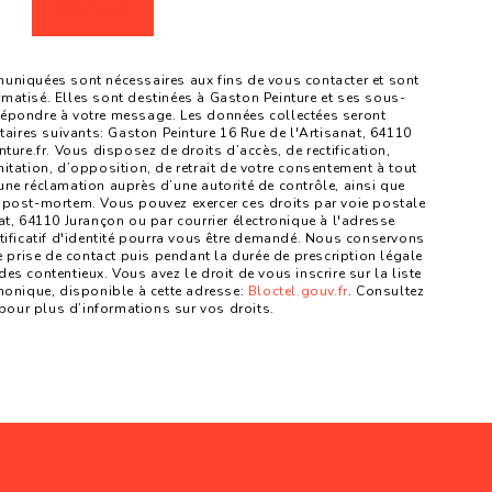
Envoyer
niquées sont nécessaires aux fins de vous contacter et sont
ormatisé. Elles sont destinées à Gaston Peinture et ses sous-
 répondre à votre message. Les données collectées seront
ires suivants: Gaston Peinture 16 Rue de l'Artisanat, 64110
re.fr. Vous disposez de droits d’accès, de rectification,
mitation, d’opposition, de retrait de votre consentement à tout
une réclamation auprès d’une autorité de contrôle, ainsi que
 post-mortem. Vous pouvez exercer ces droits par voie postale
at, 64110 Jurançon ou par courrier électronique à l'adresse
tificatif d'identité pourra vous être demandé. Nous conservons
prise de contact puis pendant la durée de prescription légale
es contentieux. Vous avez le droit de vous inscrire sur la liste
onique, disponible à cette adresse:
Bloctel.gouv.fr
. Consultez
fr pour plus d’informations sur vos droits.